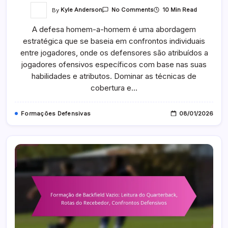
On
By
Kyle Anderson
10 Min Read
No Comments
Defesa
Homem-
A defesa homem-a-homem é uma abordagem
A-
Homem:
estratégica que se baseia em confrontos individuais
Confrontos
Entre
entre jogadores, onde os defensores são atribuídos a
Jogadores,
Técnicas
jogadores ofensivos específicos com base nas suas
De
habilidades e atributos. Dominar as técnicas de
Cobertura,
Comunicação
cobertura e…
Formações Defensivas
08/01/2026