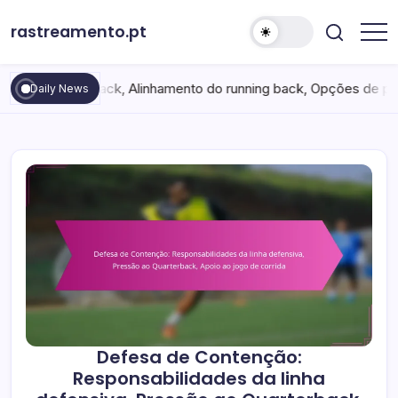
Skip
rastreamento.pt
to
content
rterback, Alinhamento do running back, Opções de passe
06
Daily News
Defesa de Contenção:
Responsabilidades da linha