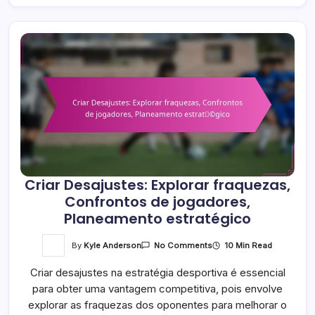
Criar Desajustes: Explorar fraquezas,
Confrontos de jogadores,
Planeamento estratégico
On
By
Kyle Anderson
10 Min Read
No Comments
Criar
Desajustes:
Criar desajustes na estratégia desportiva é essencial
Explorar
Fraquezas,
para obter uma vantagem competitiva, pois envolve
Confrontos
De
explorar as fraquezas dos oponentes para melhorar o
Jogadores,