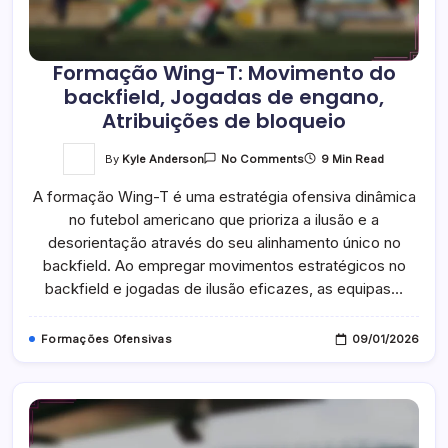
Formação Wing-T: Movimento do
backfield, Jogadas de engano,
Atribuições de bloqueio
On
By
Kyle Anderson
9 Min Read
No Comments
Formação
Wing-
A formação Wing-T é uma estratégia ofensiva dinâmica
T:
Movimento
no futebol americano que prioriza a ilusão e a
Do
Backfield,
desorientação através do seu alinhamento único no
Jogadas
De
backfield. Ao empregar movimentos estratégicos no
Engano,
backfield e jogadas de ilusão eficazes, as equipas…
Atribuições
De
Bloqueio
Formações Ofensivas
09/01/2026