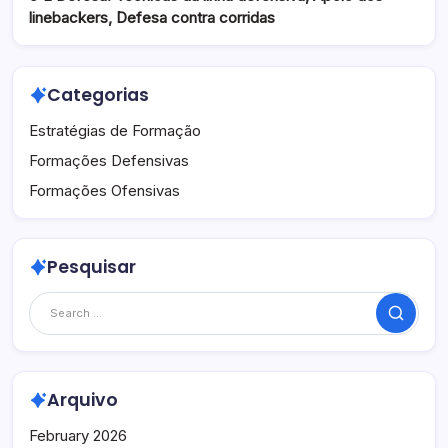
linebackers, Defesa contra corridas
Categorias
Estratégias de Formação
Formações Defensivas
Formações Ofensivas
Pesquisar
Search
Arquivo
February 2026