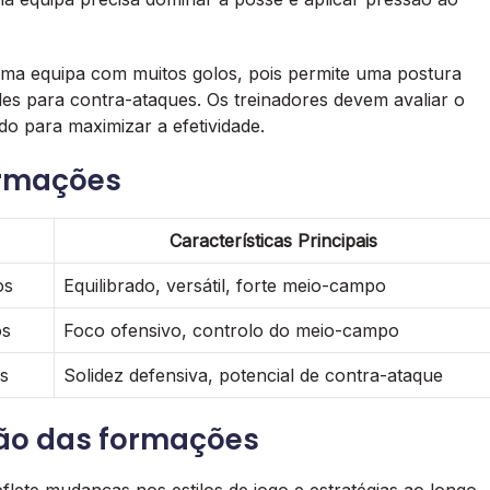
 uma equipa com muitos golos, pois permite uma postura
es para contra-ataques. Os treinadores devem avaliar o
do para maximizar a efetividade.
ormações
Características Principais
os
Equilibrado, versátil, forte meio-campo
os
Foco ofensivo, controlo do meio-campo
s
Solidez defensiva, potencial de contra-ataque
ção das formações