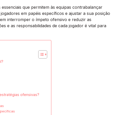
s essenciais que permitem às equipas contrabalançar
 jogadores em papéis específicos e ajustar a sua posição
dem interromper o ímpeto ofensivo e reduzir as
s e as responsabilidades de cada jogador é vital para
l?
stratégias ofensivas?
das
pecíficas