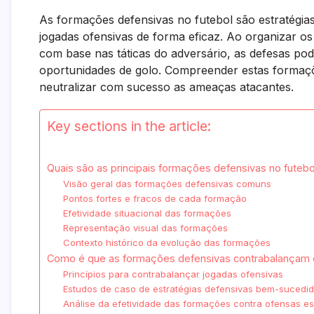
As formações defensivas no futebol são estratégia
jogadas ofensivas de forma eficaz. Ao organizar os
com base nas táticas do adversário, as defesas po
oportunidades de golo. Compreender estas formaçõe
neutralizar com sucesso as ameaças atacantes.
Key sections in the article:
Quais são as principais formações defensivas no futebo
Visão geral das formações defensivas comuns
Pontos fortes e fracos de cada formação
Efetividade situacional das formações
Representação visual das formações
Contexto histórico da evolução das formações
Como é que as formações defensivas contrabalançam e
Princípios para contrabalançar jogadas ofensivas
Estudos de caso de estratégias defensivas bem-sucedi
Análise da efetividade das formações contra ofensas es