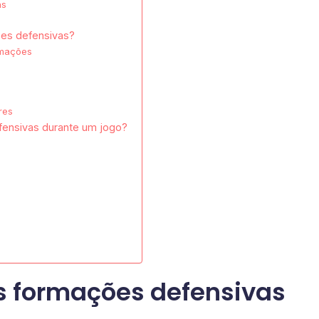
as
ões defensivas?
rmações
res
ensivas durante um jogo?
is formações defensivas