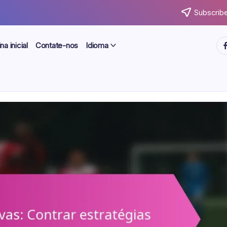
Subscribe
ht
na inicial
Contate-nos
Idioma