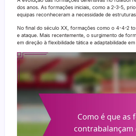
A evolução das formações defensivas no futebol ref
dos anos. As formações iniciais, como a 2-3-5, pri
equipas reconheceram a necessidade de estruturas 
No final do século XX, formações como o 4-4-2 tor
e ataque. Mais recentemente, o surgimento de fo
em direção à flexibilidade tática e adaptabilidade e