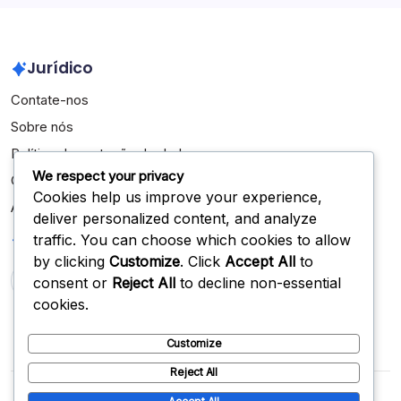
Jurídico
Contate-nos
Sobre nós
Política de proteção de dados
We respect your privacy
Cookies e rastreamento
Cookies help us improve your experience,
Acordo do usuário
deliver personalized content, and analyze
Pesquisar
traffic. You can choose which cookies to allow
by clicking
Customize
. Click
Accept All
to
consent or
Reject All
to decline non-essential
Search
cookies.
Customize
Reject All
Copyright 2026 —
rastreamento.pt
. All rights reserved.