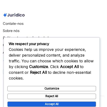
Jurídico
Contate-nos
Sobre nós
Política de proteção de dados
We respect your privacy
Cookies e rastreamento
Cookies help us improve your experience,
Acordo do usuário
deliver personalized content, and analyze
Pesquisar
traffic. You can choose which cookies to allow
by clicking
Customize
. Click
Accept All
to
consent or
Reject All
to decline non-essential
Search
cookies.
Customize
Reject All
Copyright 2026 —
rastreamento.pt
. All rights reserved.
Accept All