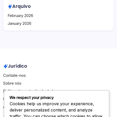
Arquivo
February 2026
January 2026
Jurídico
Contate-nos
Sobre nós
Política de proteção de dados
We respect your privacy
Cookies e rastreamento
Cookies help us improve your experience,
Acordo do usuário
deliver personalized content, and analyze
Pesquisar
traffic. You can choose which cookies to allow