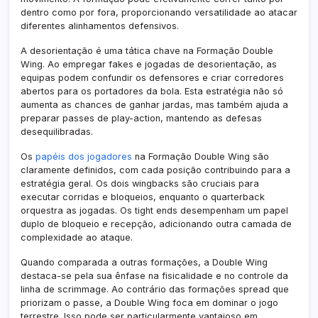
dentro como por fora, proporcionando versatilidade ao atacar
diferentes alinhamentos defensivos.
A desorientação é uma tática chave na Formação Double
Wing. Ao empregar fakes e jogadas de desorientação, as
equipas podem confundir os defensores e criar corredores
abertos para os portadores da bola. Esta estratégia não só
aumenta as chances de ganhar jardas, mas também ajuda a
preparar passes de play-action, mantendo as defesas
desequilibradas.
Os
papéis dos jogadores
na Formação Double Wing são
claramente definidos, com cada posição contribuindo para a
estratégia geral. Os dois wingbacks são cruciais para
executar corridas e bloqueios, enquanto o quarterback
orquestra as jogadas. Os tight ends desempenham um papel
duplo de bloqueio e recepção, adicionando outra camada de
complexidade ao ataque.
Quando comparada a outras formações, a Double Wing
destaca-se pela sua ênfase na fisicalidade e no controle da
linha de scrimmage. Ao contrário das formações spread que
priorizam o passe, a Double Wing foca em dominar o jogo
terrestre. Isso pode ser particularmente vantajoso em