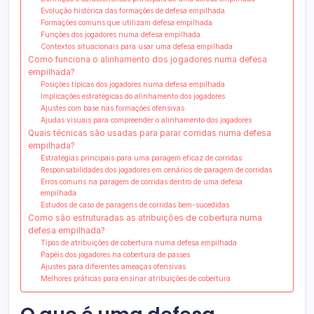
Evolução histórica das formações de defesa empilhada
Formações comuns que utilizam defesa empilhada
Funções dos jogadores numa defesa empilhada
Contextos situacionais para usar uma defesa empilhada
Como funciona o alinhamento dos jogadores numa defesa
empilhada?
Posições típicas dos jogadores numa defesa empilhada
Implicações estratégicas do alinhamento dos jogadores
Ajustes com base nas formações ofensivas
Ajudas visuais para compreender o alinhamento dos jogadores
Quais técnicas são usadas para parar corridas numa defesa
empilhada?
Estratégias principais para uma paragem eficaz de corridas
Responsabilidades dos jogadores em cenários de paragem de corridas
Erros comuns na paragem de corridas dentro de uma defesa
empilhada
Estudos de caso de paragens de corridas bem-sucedidas
Como são estruturadas as atribuições de cobertura numa
defesa empilhada?
Tipos de atribuições de cobertura numa defesa empilhada
Papéis dos jogadores na cobertura de passes
Ajustes para diferentes ameaças ofensivas
Melhores práticas para ensinar atribuições de cobertura