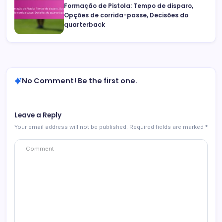
Formação de Pistola: Tempo de disparo,
Opções de corrida-passe, Decisões do
quarterback
No Comment! Be the first one.
Leave a Reply
Your email address will not be published.
Required fields are marked
*