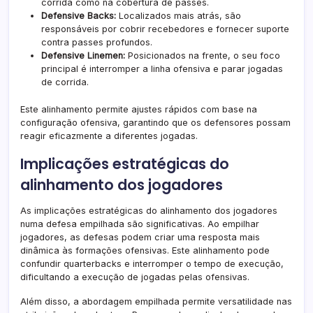
corrida como na cobertura de passes.
Defensive Backs:
Localizados mais atrás, são
responsáveis por cobrir recebedores e fornecer suporte
contra passes profundos.
Defensive Linemen:
Posicionados na frente, o seu foco
principal é interromper a linha ofensiva e parar jogadas
de corrida.
Este alinhamento permite ajustes rápidos com base na
configuração ofensiva, garantindo que os defensores possam
reagir eficazmente a diferentes jogadas.
Implicações estratégicas do
alinhamento dos jogadores
As implicações estratégicas do alinhamento dos jogadores
numa defesa empilhada são significativas. Ao empilhar
jogadores, as defesas podem criar uma resposta mais
dinâmica às formações ofensivas. Este alinhamento pode
confundir quarterbacks e interromper o tempo de execução,
dificultando a execução de jogadas pelas ofensivas.
Além disso, a abordagem empilhada permite versatilidade nas