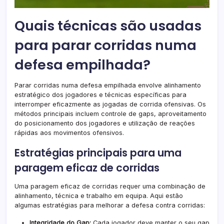
Quais técnicas são usadas
para parar corridas numa
defesa empilhada?
Parar corridas numa defesa empilhada envolve alinhamento
estratégico dos jogadores e técnicas específicas para
interromper eficazmente as jogadas de corrida ofensivas. Os
métodos principais incluem controle de gaps, aproveitamento
do posicionamento dos jogadores e utilização de reações
rápidas aos movimentos ofensivos.
Estratégias principais para uma
paragem eficaz de corridas
Uma paragem eficaz de corridas requer uma combinação de
alinhamento, técnica e trabalho em equipa. Aqui estão
algumas estratégias para melhorar a defesa contra corridas:
Integridade do Gap:
Cada jogador deve manter o seu gap