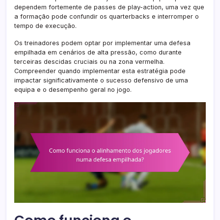
dependem fortemente de passes de play-action, uma vez que
a formação pode confundir os quarterbacks e interromper o
tempo de execução.
Os treinadores podem optar por implementar uma defesa
empilhada em cenários de alta pressão, como durante
terceiras descidas cruciais ou na zona vermelha.
Compreender quando implementar esta estratégia pode
impactar significativamente o sucesso defensivo de uma
equipa e o desempenho geral no jogo.