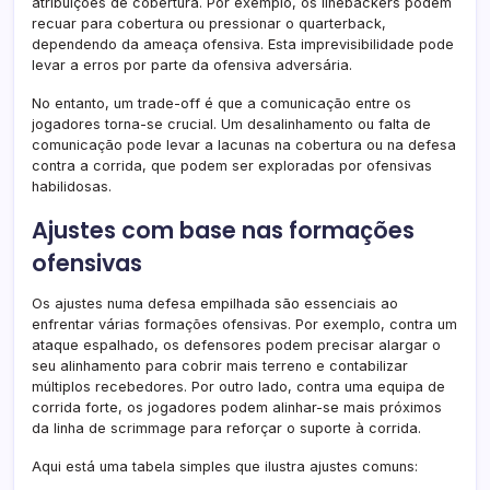
atribuições de cobertura. Por exemplo, os linebackers podem
recuar para cobertura ou pressionar o quarterback,
dependendo da ameaça ofensiva. Esta imprevisibilidade pode
levar a erros por parte da ofensiva adversária.
No entanto, um trade-off é que a comunicação entre os
jogadores torna-se crucial. Um desalinhamento ou falta de
comunicação pode levar a lacunas na cobertura ou na defesa
contra a corrida, que podem ser exploradas por ofensivas
habilidosas.
Ajustes com base nas formações
ofensivas
Os ajustes numa defesa empilhada são essenciais ao
enfrentar várias formações ofensivas. Por exemplo, contra um
ataque espalhado, os defensores podem precisar alargar o
seu alinhamento para cobrir mais terreno e contabilizar
múltiplos recebedores. Por outro lado, contra uma equipa de
corrida forte, os jogadores podem alinhar-se mais próximos
da linha de scrimmage para reforçar o suporte à corrida.
Aqui está uma tabela simples que ilustra ajustes comuns: