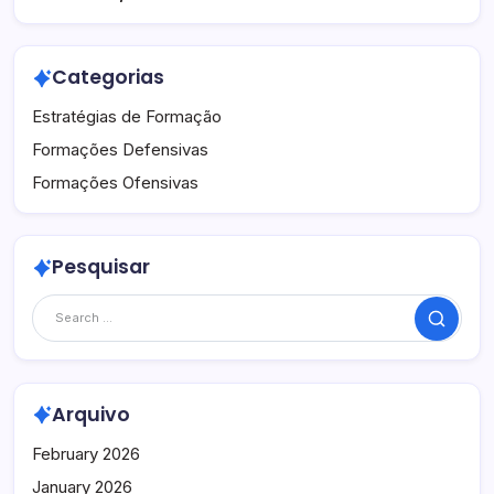
Categorias
Estratégias de Formação
Formações Defensivas
Formações Ofensivas
Pesquisar
Search
Arquivo
February 2026
January 2026