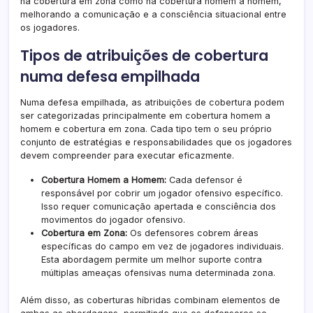
na cobertura em zona como na cobertura homem a homem,
melhorando a comunicação e a consciência situacional entre
os jogadores.
Tipos de atribuições de cobertura
numa defesa empilhada
Numa defesa empilhada, as atribuições de cobertura podem
ser categorizadas principalmente em cobertura homem a
homem e cobertura em zona. Cada tipo tem o seu próprio
conjunto de estratégias e responsabilidades que os jogadores
devem compreender para executar eficazmente.
Cobertura Homem a Homem:
Cada defensor é
responsável por cobrir um jogador ofensivo específico.
Isso requer comunicação apertada e consciência dos
movimentos do jogador ofensivo.
Cobertura em Zona:
Os defensores cobrem áreas
específicas do campo em vez de jogadores individuais.
Esta abordagem permite um melhor suporte contra
múltiplas ameaças ofensivas numa determinada zona.
Além disso, as coberturas híbridas combinam elementos de