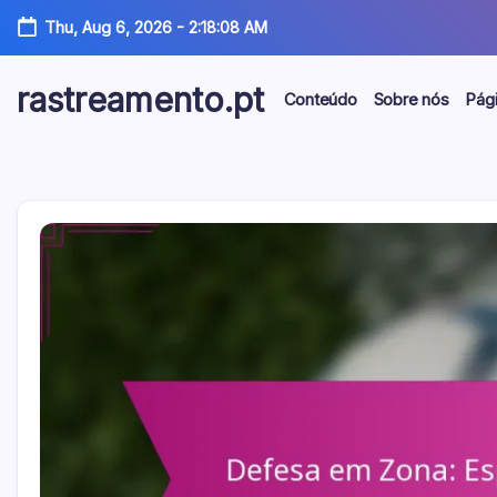
Skip
Thu, Aug 6, 2026
-
2:18:09 AM
to
content
rastreamento.pt
Conteúdo
Sobre nós
Pági