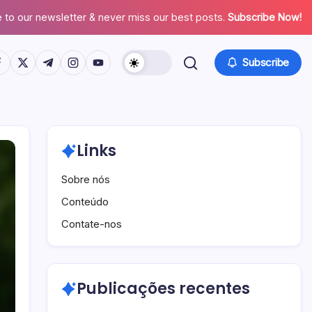
 to our newsletter & never miss our best posts.
Subscribe Now!
tps://www.facebook.com/
https://twitter.com/
https://t.me/
https://www.instagram.com/
https://youtube.com/
Subscribe
Links
Sobre nós
Conteúdo
Contate-nos
Publicações recentes