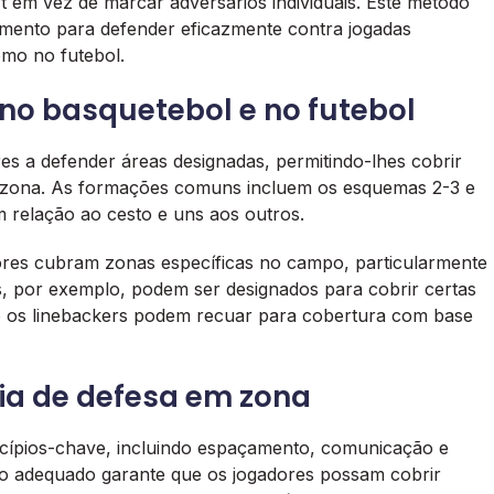
t em vez de marcar adversários individuais. Este método
mento para defender eficazmente contra jogadas
omo no futebol.
no basquetebol e no futebol
s a defender áreas designadas, permitindo-lhes cobrir
a zona. As formações comuns incluem os esquemas 2-3 e
 relação ao cesto e uns aos outros.
ores cubram zonas específicas no campo, particularmente
, por exemplo, podem ser designados para cobrir certas
to os linebackers podem recuar para cobertura com base
gia de defesa em zona
cípios-chave, incluindo espaçamento, comunicação e
o adequado garante que os jogadores possam cobrir