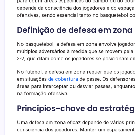
para cobrir áreas específicas do campo ou do cour
depende da consciência dos jogadores e do espaça
ofensivas, sendo essencial tanto no basquetebol c
Definição de defesa em zona 
No basquetebol, a defesa em zona envolve jogadore
múltiplos adversários à medida que se movem pel
3-2, que ditam como os jogadores se posicionam em
No futebol, a defesa em zona requer que os jogad
em situações
de cobertura
de passe. Os defensores
áreas para interceptar ou desviar passes, enquan
na formação ofensiva.
Princípios-chave da estraté
Uma defesa em zona eficaz depende de vários prin
consciência dos jogadores. Manter um espaçament